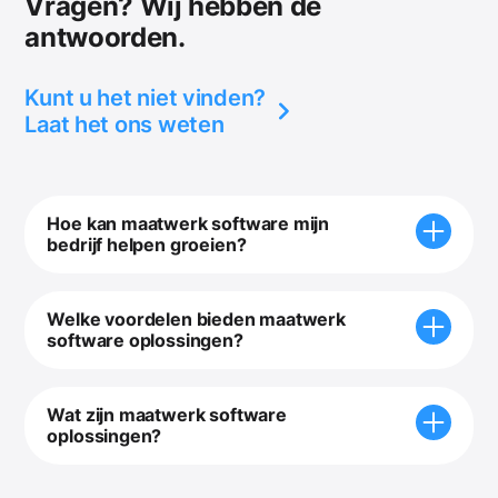
Vragen? Wij hebben de
antwoorden.
Kunt u het niet vinden?
Laat het ons weten
Hoe kan maatwerk software mijn
bedrijf helpen groeien?
Maatwerk software kan uw bedrijf helpen
groeien door het automatiseren van repetitieve
Welke voordelen bieden maatwerk
taken, het bieden van inzichtelijke rapportage,
software oplossingen?
het verbeteren van de klantenservice en het
Maatwerk software oplossingen bieden
creëren van een concurrentievoordeel door
voordelen zoals verbeterde efficiëntie, naadloze
Wat zijn maatwerk software
unieke functionaliteit.
integratie met bestaande systemen, verhoogde
oplossingen?
productiviteit en de mogelijkheid om zich aan te
Maatwerk software oplossingen zijn specifiek
passen aan veranderende bedrijfsbehoeften.