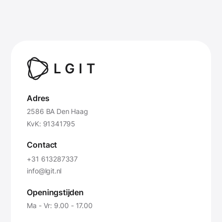
ontwikkelde programma's die zijn afgestemd op
de unieke behoeften en vereisten van een
bedrijf, waardoor ze perfect passen bij de
operationele processen en doelstellingen.
Adres
2586 BA Den Haag
KvK: 91341795
Contact
+31 613287337
info@lgit.nl
Openingstijden
Ma - Vr: 9.00 - 17.00